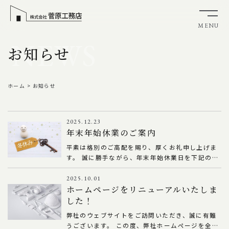
MENU
NEWS
お知らせ
ホーム
>
お知らせ
2025.12.23
年末年始休業のご案内
平素は格別のご高配を賜り、厚くお礼申し上げま
す。 誠に勝手ながら、年末年始休業日を下記の通
りとさせていただきます。 休業期間：2025年12
月27日(土) ～ 2026年1月8日(木) 営業開始日：
2025.10.01
ホームページをリニューアルいたしま
2026年1月9日(金) 2026年1月9日(金)より、通常
営業を開始いたします。 年末年始休業期間中は
した！
何かとご迷惑をおかけいたしますが、何卒ご了承
弊社のウェブサイトをご訪問いただき、誠に有難
のほど、宜しくお願い申し上げます。
うございます。 この度、弊社ホームページを全面